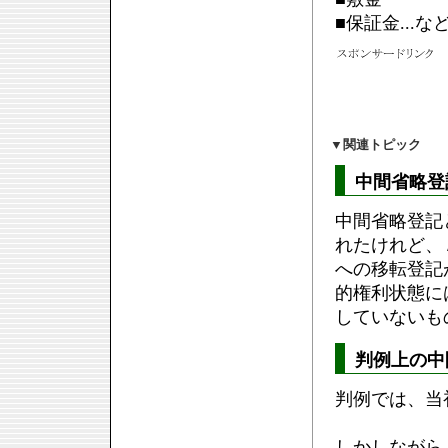
■保証金...な
▼
関連トピック
中間省略登
中間省略登記
れたけれど、
への移転登記
的権利状態に
していないも
判例上の中
判例では、当
しかしながら