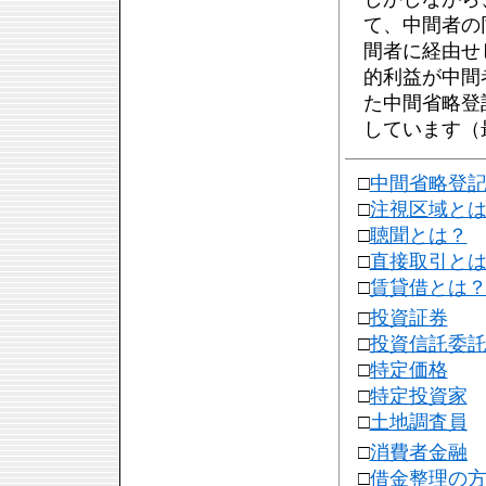
て、中間者の
間者に経由せ
的利益が中間
た中間省略登
しています（最
□
中間省略登
□
注視区域と
□
聴聞とは？
□
直接取引と
□
賃貸借とは
□
投資証券
□
投資信託委
□
特定価格
□
特定投資家
□
土地調査員
□
消費者金融
□
借金整理の